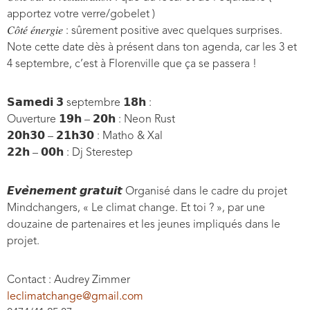
apportez votre verre/gobelet )
𝐶𝑜̂𝑡𝑒́ 𝑒́𝑛𝑒𝑟𝑔𝑖𝑒 : sûrement positive avec quelques surprises.
Note cette date dès à présent dans ton agenda, car les 3 et
4 septembre, c’est à Florenville que ça se passera !
𝗦𝗮𝗺𝗲𝗱𝗶 𝟯 septembre 𝟭𝟴𝗵 :
Ouverture 𝟭𝟵𝗵 – 𝟮𝟬𝗵 : Neon Rust
𝟮𝟬𝗵𝟯𝟬 – 𝟮𝟭𝗵𝟯𝟬 : Matho & Xal
𝟮𝟮𝗵 – 𝟬𝟬𝗵 : Dj Sterestep
𝙀𝙫𝙚̀𝙣𝙚𝙢𝙚𝙣𝙩 𝙜𝙧𝙖𝙩𝙪𝙞𝙩 Organisé dans le cadre du projet
Mindchangers, « Le climat change. Et toi ? », par une
douzaine de partenaires et les jeunes impliqués dans le
projet.
Contact : Audrey Zimmer
leclimatchange@gmail.com