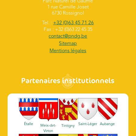
Parc Naturel de Gaume
1 rue Camille Joset
6730 Rossignol
Tel. :
+32 (0)63 45 71 26
Fax : +32 (0)63 22 45 35
contact@pndg.be
Sitemap
Mentions légales
Partenaires institutionnels
Étalle
Saint-Léger
Aubange
Meix-dvt-
Tintigny
Virton