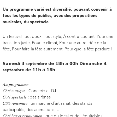
Un programme varié est diversifié, pouvant convenir à
tous les types de publics, avec des propositions
musicales, du spectacle
Un festival Tout doux, Tout stylé, À contre-courant, Pour une
transition juste, Pour le climat, Pour une autre idée de la
fête, Pour faire la fête autrement, Pour que la fête perdure !
𝗦𝗮𝗺𝗲𝗱𝗶 𝟯 septembre 𝗱𝗲 𝟭𝟴𝗵 𝗮̀ 𝟬𝟬𝗵 𝗗𝗶𝗺𝗮𝗻𝗰𝗵𝗲 𝟰
septembre 𝗱𝗲 𝟭𝟭𝗵 𝗮̀ 𝟭𝟲𝗵
𝑨𝒖 𝒑𝒓𝒐𝒈𝒓𝒂𝒎𝒎𝒆 :
𝐶𝑜̂𝑡𝑒́ 𝑚𝑢𝑠𝑖𝑞𝑢𝑒 : Concerts et DJ
𝐶𝑜̂𝑡𝑒́ 𝑠𝑝𝑒𝑐𝑡𝑎𝑐𝑙𝑒 : des sirènes
𝐶𝑜̂𝑡𝑒́ 𝑟𝑒𝑛𝑐𝑜𝑛𝑡𝑟𝑒 : un marché d’artisanat, des stands
participatifs, des animations, …
𝐶𝑜̂𝑡𝑒́ 𝑏𝑎𝑟 𝑒𝑡 𝑟𝑒𝑠𝑡𝑎𝑢𝑟𝑎𝑡𝑖𝑜𝑛 : que du local et de l’équitable (