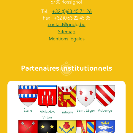
6730 Rossignol
Tel. :
+32 (0)63 45 71 26
Fax : +32 (0)63 22 45 35
contact@pndg.be
Sitemap
Mentions légales
Partenaires institutionnels
Étalle
Saint-Léger
Aubange
Meix-dvt-
Tintigny
Virton