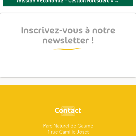
mission « Economie – Gestion forestière »
→
Inscrivez-vous à notre
newsletter !
Contact
Parc Naturel de Gaume
1 rue Camille Joset