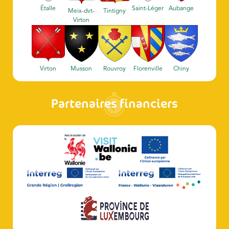
Étalle
Saint-Léger
Aubange
Meix-dvt-
Tintigny
Virton
Virton
Musson
Rouvroy
Florenville
Chiny
Partenaires financiers