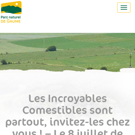
Toggl
navig
Les Incroyables
Comestibles sont
partout, invitez-les chez
vous ! – Le 8 juillet de