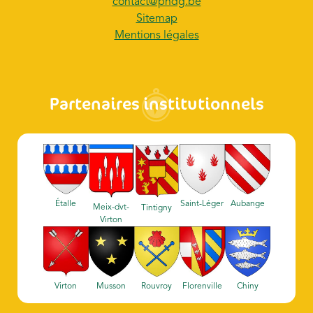
contact@pndg.be
Sitemap
Mentions légales
Partenaires institutionnels
Étalle
Saint-Léger
Aubange
Meix-dvt-
Tintigny
Virton
Virton
Musson
Rouvroy
Florenville
Chiny