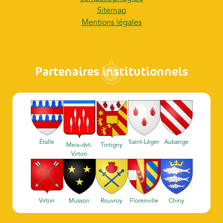
Sitemap
Mentions légales
Partenaires institutionnels
Étalle
Saint-Léger
Aubange
Meix-dvt-
Tintigny
Virton
Virton
Musson
Rouvroy
Florenville
Chiny