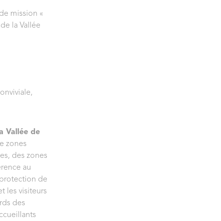
 de mission «
de la Vallée
onviviale,
a Vallée de
de zones
ves, des zones
érence au
 protection de
 les visiteurs
ords des
ccueillants