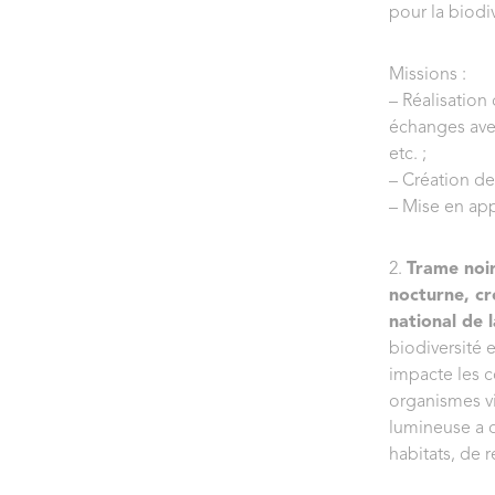
pour la biodiv
Missions :
– Réalisation 
échanges avec
etc. ;
– Création de 
– Mise en app
2.
Trame noir
nocturne, cr
national de 
biodiversité
impacte les 
organismes viv
lumineuse a d
habitats, de 