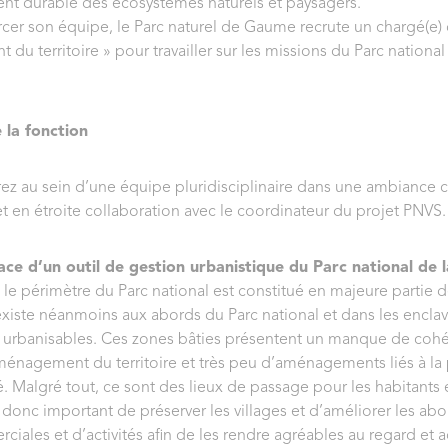
t durable des écosystèmes naturels et paysagers.
rcer son équipe, le Parc naturel de Gaume recrute un chargé(e)
u territoire » pour travailler sur les missions du Parc national 
 la fonction
erez au sein d’une équipe pluridisciplinaire dans une ambiance c
et en étroite collaboration avec le coordinateur du projet PNVS.
ace d’un outil de gestion urbanistique du Parc national de l
i le périmètre du Parc national est constitué en majeure partie 
l existe néanmoins aux abords du Parc national et dans les encla
t urbanisables. Ces zones bâties présentent un manque de coh
ménagement du territoire et très peu d’aménagements liés à la
é. Malgré tout, ce sont des lieux de passage pour les habitants et
st donc important de préserver les villages et d’améliorer les ab
iales et d’activités afin de les rendre agréables au regard et a