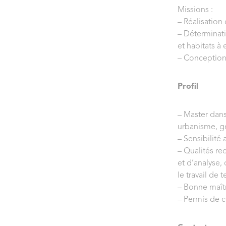
Missions :
– Réalisation 
– Déterminati
et habitats à 
– Conception 
Profil
– Master dans
urbanisme, gé
– Sensibilité
– Qualités req
et d’analyse, 
le travail de t
– Bonne maîtr
– Permis de c