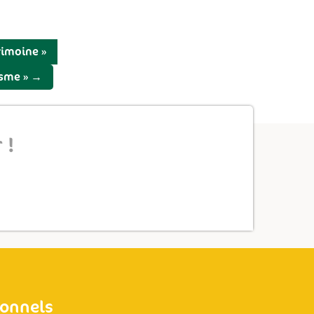
rimoine »
isme »
→
 !
ionnels