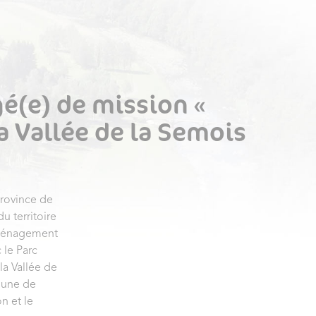
é(e) de mission «
a Vallée de la Semois
rovince de
u territoire
’aménagement
c le Parc
la Vallée de
mune de
n et le