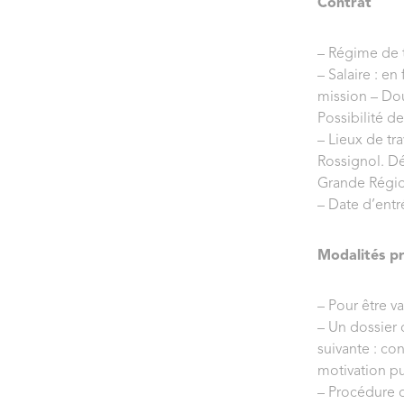
Contrat
– Régime de t
– Salaire : e
mission – Do
Possibilité de
– Lieux de tr
Rossignol. Dé
Grande Régi
– Date d’entr
Modalités pr
– Pour être v
– Un dossier
suivante : co
motivation 
– Procédure d