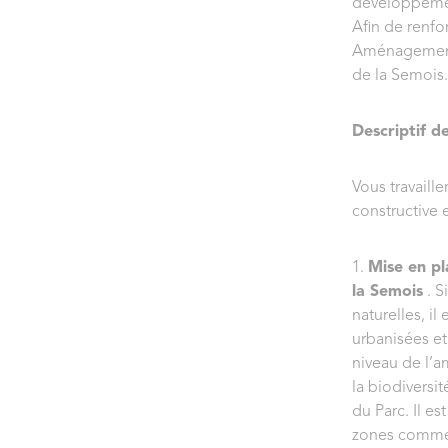
développemen
Afin de renfo
Aménagement d
de la Semois.
Descriptif de
Vous travaill
constructive 
1.
Mise en pl
la Semois
. S
naturelles, i
urbanisées e
niveau de l’a
la biodiversit
du Parc. Il e
zones commerc