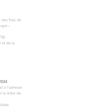
des frais de
oupe –
730
 et de la
2024
l à l’adresse
 la lettre de
didats