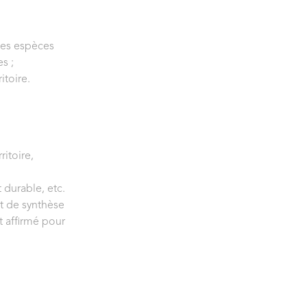
 des espèces
s ;
itoire.
itoire,
 durable, etc.
it de synthèse
t affirmé pour