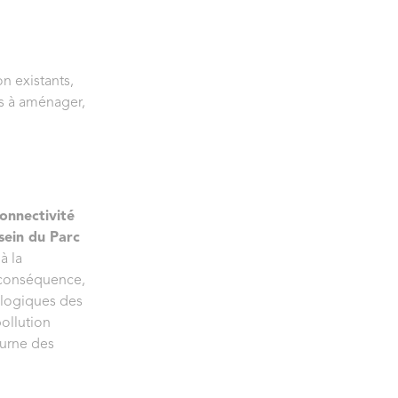
on existants,
es à aménager,
connectivité
 sein du Parc
à la
 conséquence,
ologiques des
pollution
turne des