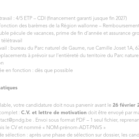
ravail : 4/5 ETP – CDI (financement garanti jusque fin 2027)
n fonction des barèmes de la Région wallonne – Remboursement 
uble pécule de vacances, prime de fin d’année et assurance gr
 télétravail
avail : bureau du Parc naturel de Gaume, rue Camille Joset 1A, 6
placements à prévoir sur l’entièreté du territoire du Parc naturel
on
ée en fonction : dès que possible
atiques
alable, votre candidature doit nous parvenir avant le
26 février 
 complet :
C.V. et lettre de motivation
doit être envoyé par mai
ntact@pndg.be . Envoi sous format PDF – 1 seul fichier, reprenant
puis le CV et nommé « NOM-prénom-ADT-PNVS »
e sélection : après une phase de sélection sur dossier, les can