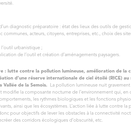
ersité.
d’un diagnostic préparatoire : état des lieux des outils de gesti
 communes, acteurs, citoyens, entreprises, etc., choix des sit
l’outil urbanistique ;
lication de l’outil et création d’aménagements paysagers.
e : lutte contre la pollution lumineuse, amélioration de la 
éation d’une réserve internationale de ciel étoilé (RICE) au
la Vallée de la Semois.
La pollution lumineuse nuit gravement 
 et modifie la composante nocturne de l’environnement qui, en
comportements, les rythmes biologiques et les fonctions physi
ants, ainsi que les écosystèmes. L’action liée à lutte contre la 
onc pour objectifs de lever les obstacles à la connectivité noc
recréer des corridors écologiques d’obscurité, etc.