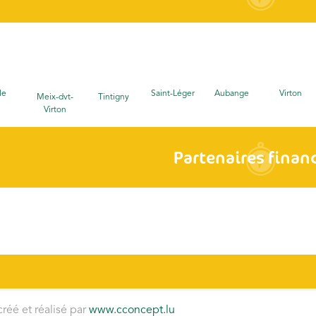
le
Saint-Léger
Aubange
Virton
Meix-dvt-
Tintigny
Virton
Partenaires finan
créé et réalisé par
www.cconcept.lu