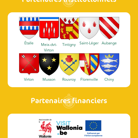
Étalle
Saint-Léger
Aubange
Meix-dvt-
Tintigny
Virton
Virton
Musson
Rouvroy
Florenville
Chiny
Partenaires financiers