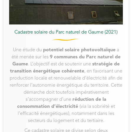
Cadastre solaire du Parc naturel de Gaume (2021)
Une étude du
potentiel solaire photovoltaïque
a
été menée sur les
9 communes du Parc naturel de
Gaume
. L’objectif est de soutenir une
stratégie de
transition énergétique cohérente
, en favorisant une
production locale et renouvelable d’électricité afin de
renforcer l’autonomie énergétique du territoire. Cette
démarche doit toutefois impérativement
s’accompagner d’une
réduction de la
consommation d’électricité
(via la sobriété et
l’efficacité énergétiques), notamment dans les
secteurs du logement et du tertiaire.
Ce cadastre solaire se divise selon deux