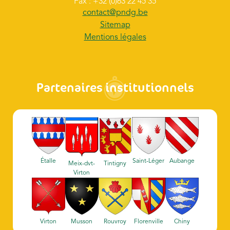
Fax : +32 (0)63 22 45 35
contact@pndg.be
Sitemap
Mentions légales
Partenaires institutionnels
Étalle
Saint-Léger
Aubange
Meix-dvt-
Tintigny
Virton
Virton
Musson
Rouvroy
Florenville
Chiny