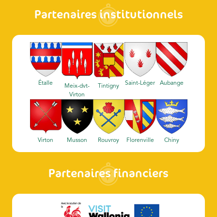
Partenaires institutionnels
Étalle
Saint-Léger
Aubange
Meix-dvt-
Tintigny
Virton
Virton
Musson
Rouvroy
Florenville
Chiny
Partenaires financiers