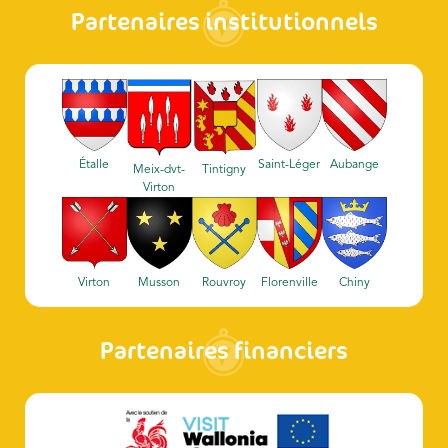
Partenaires institutionnels
Étalle
Saint-Léger
Aubange
Meix-dvt-
Tintigny
Virton
Virton
Musson
Rouvroy
Florenville
Chiny
Partenaires financiers