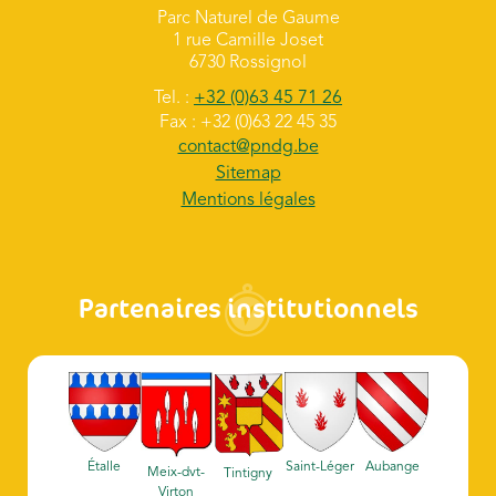
Parc Naturel de Gaume
1 rue Camille Joset
6730 Rossignol
Tel. :
+32 (0)63 45 71 26
Fax : +32 (0)63 22 45 35
contact@pndg.be
Sitemap
Mentions légales
Partenaires institutionnels
Étalle
Saint-Léger
Aubange
Meix-dvt-
Tintigny
Virton