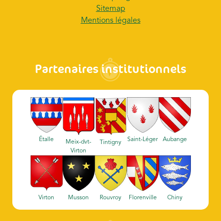
Sitemap
Mentions légales
Partenaires institutionnels
Étalle
Saint-Léger
Aubange
Meix-dvt-
Tintigny
Virton
Virton
Musson
Rouvroy
Florenville
Chiny