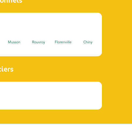
ionnels
Musson
Rouvroy
Florenville
Chiny
ciers