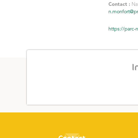
Contact :
Na
n.monfort@p
https://parc
I