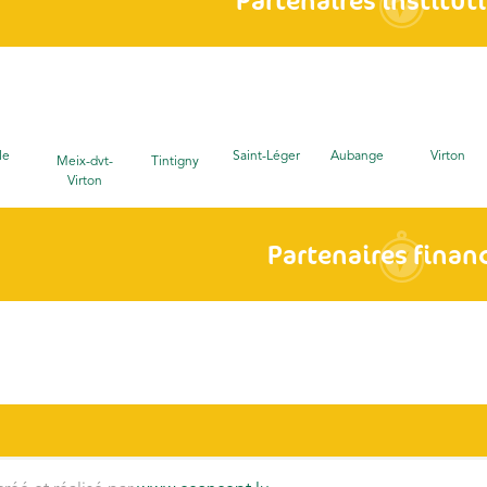
Partenaires institut
le
Saint-Léger
Aubange
Virton
Meix-dvt-
Tintigny
Virton
Partenaires finan