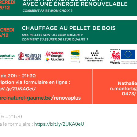
0h – 21h30
a le formulaire :
https://bit.ly/2UKA0eU