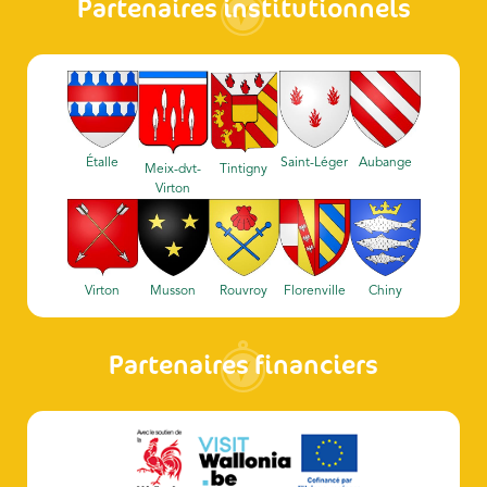
Partenaires institutionnels
Étalle
Saint-Léger
Aubange
Meix-dvt-
Tintigny
Virton
Virton
Musson
Rouvroy
Florenville
Chiny
Partenaires financiers