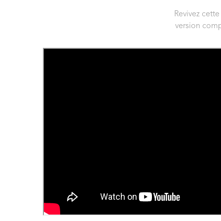
Revivez cette
version comp