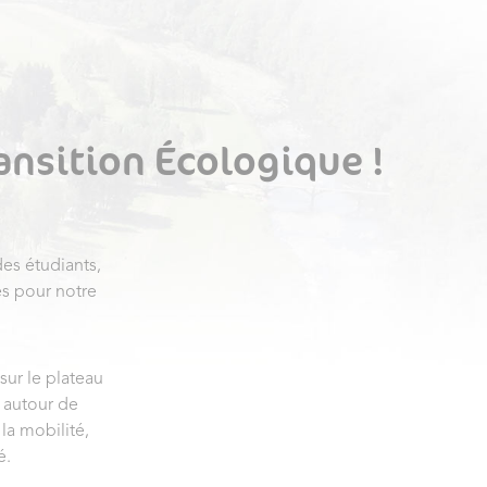
ransition Écologique !
des étudiants,
es pour notre
ur le plateau
 autour de
 la mobilité,
é.