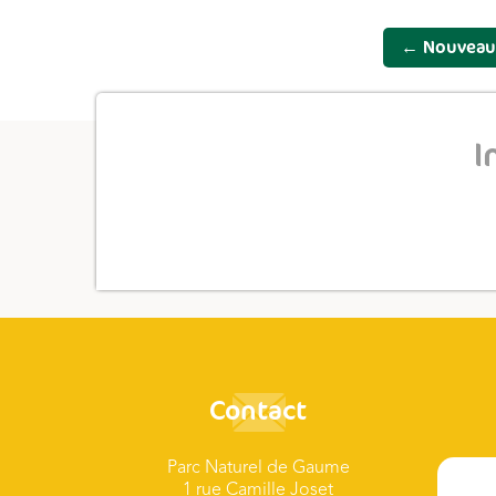
←
Nouveau s
I
Contact
Parc Naturel de Gaume
1 rue Camille Joset