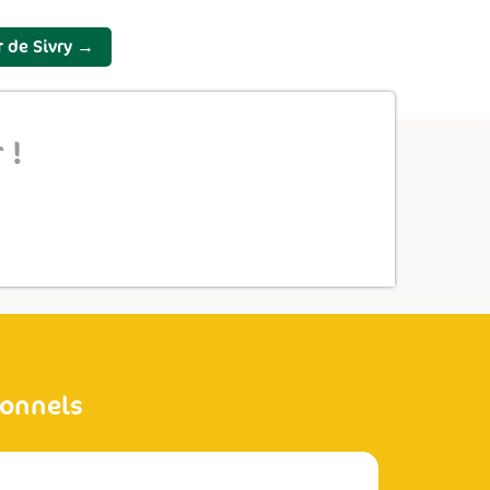
r de Sivry
→
 !
ionnels