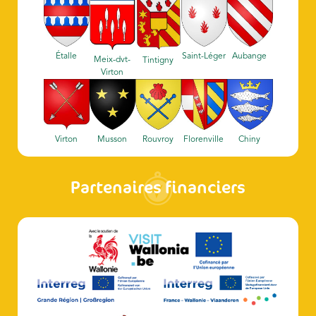
Étalle
Saint-Léger
Aubange
Meix-dvt-
Tintigny
Virton
Virton
Musson
Rouvroy
Florenville
Chiny
Partenaires financiers