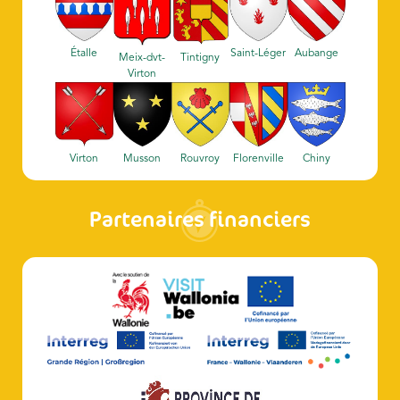
Étalle
Saint-Léger
Aubange
Meix-dvt-
Tintigny
Virton
Virton
Musson
Rouvroy
Florenville
Chiny
Partenaires financiers