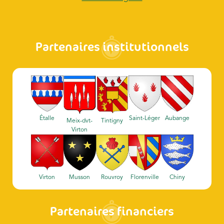
Partenaires institutionnels
Étalle
Saint-Léger
Aubange
Meix-dvt-
Tintigny
Virton
Virton
Musson
Rouvroy
Florenville
Chiny
Partenaires financiers