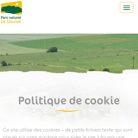
Toggl
navig
Politique de cookie
Ce site utilise des cookies – de petits fichiers texte qui sont
placés sur votre machine pour aider le site à fournir une