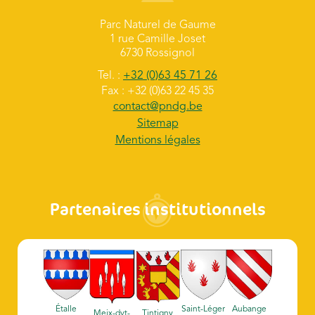
Parc Naturel de Gaume
1 rue Camille Joset
6730 Rossignol
Tel. :
+32 (0)63 45 71 26
Fax : +32 (0)63 22 45 35
contact@pndg.be
Sitemap
Mentions légales
Partenaires institutionnels
Étalle
Saint-Léger
Aubange
Meix-dvt-
Tintigny