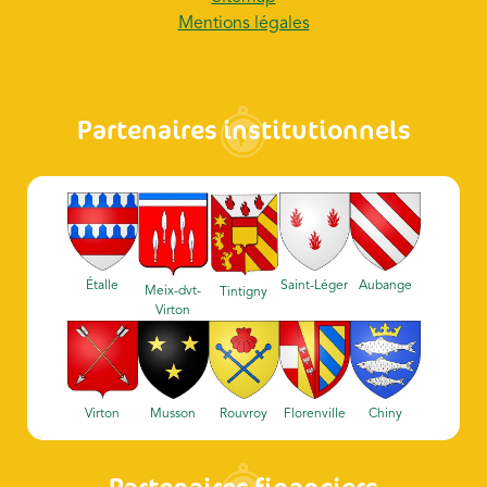
Mentions légales
Partenaires institutionnels
Étalle
Saint-Léger
Aubange
Meix-dvt-
Tintigny
Virton
Virton
Musson
Rouvroy
Florenville
Chiny