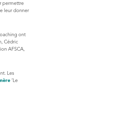
ur permettre
e leur donner
coaching ont
n, Cédric
tion AFSCA,
ent.
Les
émère
‘Le