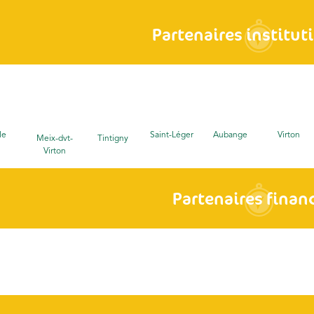
Partenaires institut
le
Saint-Léger
Aubange
Virton
Meix-dvt-
Tintigny
Virton
Partenaires finan