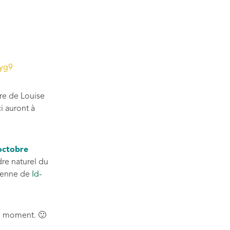
myg9
ire de Louise
i auront à
octobre
dre naturel du
trenne de
Id-
le moment. 🙂