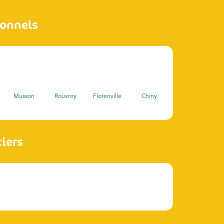
ionnels
Musson
Rouvroy
Florenville
Chiny
ciers