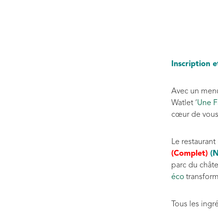
Inscription e
Avec un menu 
Watlet ‘
Une F
cœur de vous
Le restauran
(Complet)
(N
parc du châte
éco
transform
Tous les ingr