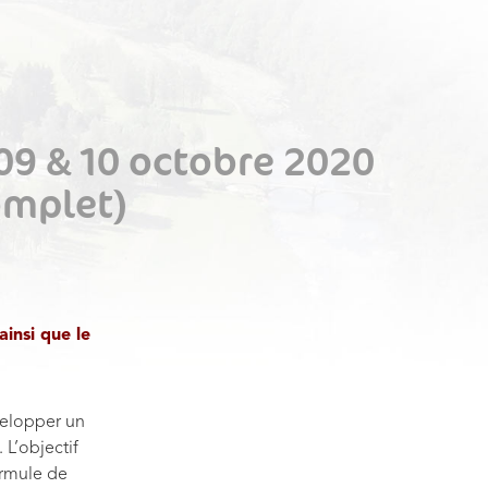
09 & 10 octobre 2020
complet)
insi que le
velopper un
. L’objectif
ormule de