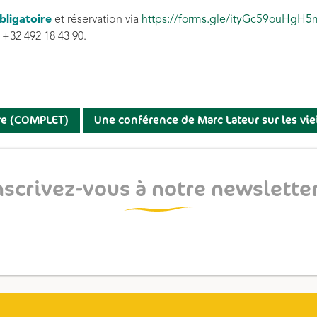
bligatoire
et réservation via
https://forms.gle/ityGc59ouHgH
+32 492 18 43 90.
re (COMPLET)
Une conférence de Marc Lateur sur les viei
nscrivez-vous à notre newsletter