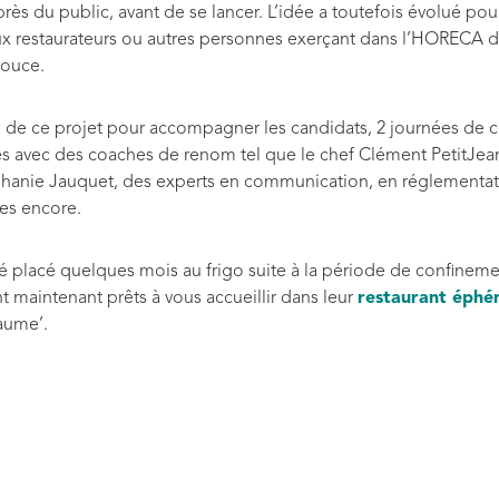
près du public, avant de se lancer. L’idée a toutefois évolué po
x restaurateurs ou autres personnes exerçant dans l’HORECA d
ouce.
e de ce projet pour accompagner les candidats, 2 journées de 
s avec des coaches de renom tel que le chef Clément PetitJea
hanie Jauquet, des experts en communication, en réglementa
res encore.
té placé quelques mois au frigo suite à la période de confinem
t maintenant prêts à vous accueillir dans leur
restaurant éph
aume’.