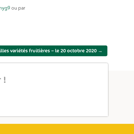
5myg9
ou par
lles variétés fruitières – le 20 octobre 2020
→
 !