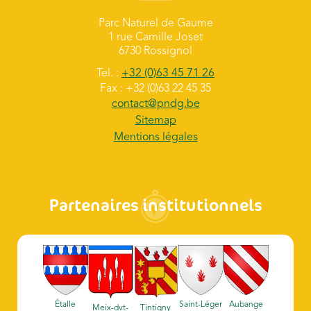
Parc Naturel de Gaume
1 rue Camille Joset
6730 Rossignol
Tel. :
+32 (0)63 45 71 26
Fax : +32 (0)63 22 45 35
contact@pndg.be
Sitemap
Mentions légales
Partenaires institutionnels
Étalle
Saint-Léger
Aubange
Meix-dvt-
Tintigny