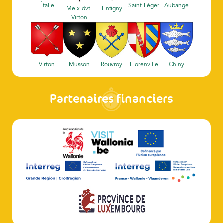
Étalle
Saint-Léger
Aubange
Meix-dvt-
Tintigny
Virton
Virton
Musson
Rouvroy
Florenville
Chiny
Partenaires financiers