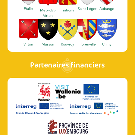
Étalle
Saint-Léger
Aubange
Meix-dvt-
Tintigny
Virton
Virton
Musson
Rouvroy
Florenville
Chiny
Partenaires financiers