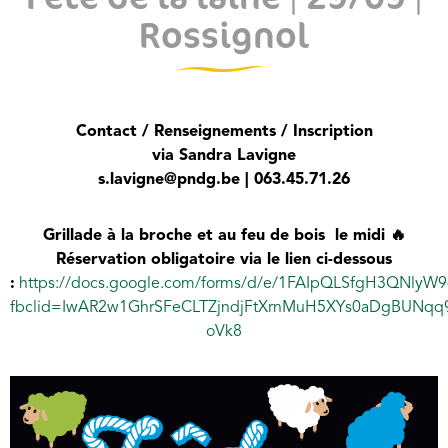
Rossignol
Contact / Renseignements / Inscription
via Sandra Lavigne
s.lavigne@pndg.be | 063.45.71.26
Grillade à la broche et au feu de bois le midi
🔥
Réservation obligatoire via le lien ci-dessous
:
https://docs.google.com/forms/d/e/1FAIpQLSfgH3QNl
fbclid=IwAR2w1GhrSFeCLTZjndjFtXrnMuH5XYs0aDgBUNqq9
oVk8