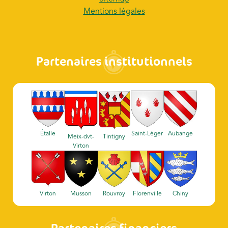
Mentions légales
Partenaires institutionnels
Étalle
Saint-Léger
Aubange
Meix-dvt-
Tintigny
Virton
Virton
Musson
Rouvroy
Florenville
Chiny