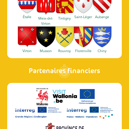
Étalle
Saint-Léger
Aubange
Meix-dvt-
Tintigny
Virton
Virton
Musson
Rouvroy
Florenville
Chiny
Partenaires financiers