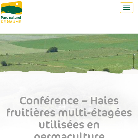
Toggl
navig
Conférence – Haies
fruitières multi-étagées
utilisées en
permaculture