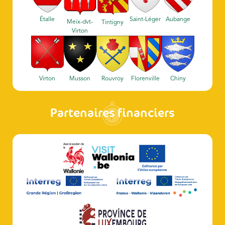
Étalle
Saint-Léger
Aubange
Meix-dvt-
Tintigny
Virton
Virton
Musson
Rouvroy
Florenville
Chiny
Partenaires financiers