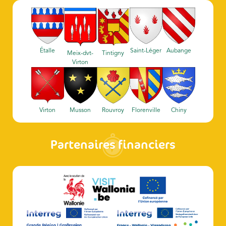
Étalle
Saint-Léger
Aubange
Meix-dvt-
Tintigny
Virton
Virton
Musson
Rouvroy
Florenville
Chiny
Partenaires financiers