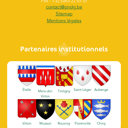
Fax : +32 (0)63 22 45 35
contact@pndg.be
Sitemap
Mentions légales
Partenaires institutionnels
Étalle
Saint-Léger
Aubange
Meix-dvt-
Tintigny
Virton
Virton
Musson
Rouvroy
Florenville
Chiny