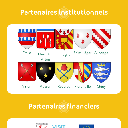
Partenaires institutionnels
Étalle
Saint-Léger
Aubange
Meix-dvt-
Tintigny
Virton
Virton
Musson
Rouvroy
Florenville
Chiny
Partenaires financiers