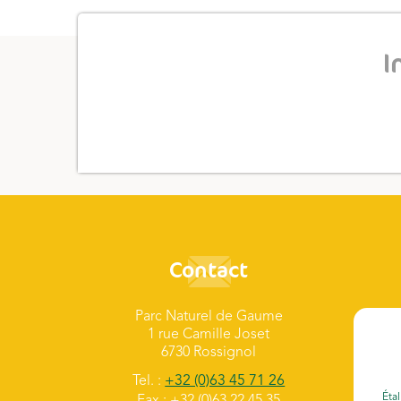
I
Contact
Parc Naturel de Gaume
1 rue Camille Joset
6730 Rossignol
Tel. :
+32 (0)63 45 71 26
Étal
Fax : +32 (0)63 22 45 35