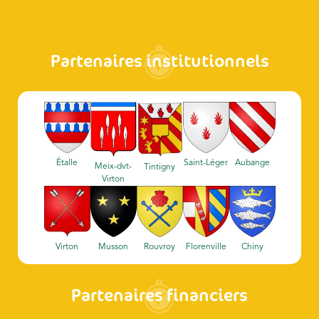
Partenaires institutionnels
Étalle
Saint-Léger
Aubange
Meix-dvt-
Tintigny
Virton
Virton
Musson
Rouvroy
Florenville
Chiny
Partenaires financiers