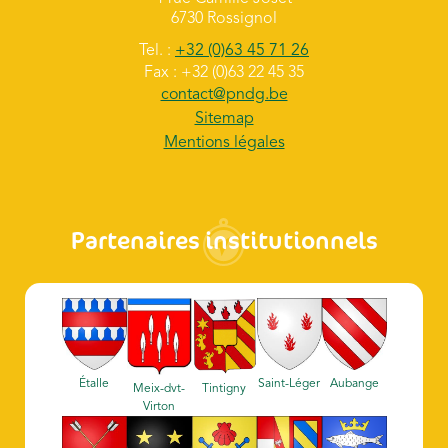
6730 Rossignol
Tel. :
+32 (0)63 45 71 26
Fax : +32 (0)63 22 45 35
contact@pndg.be
Sitemap
Mentions légales
Partenaires institutionnels
Étalle
Saint-Léger
Aubange
Meix-dvt-
Tintigny
Virton