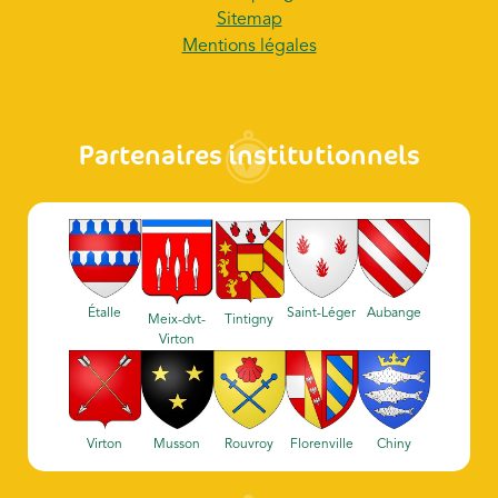
Sitemap
Mentions légales
Partenaires institutionnels
Étalle
Saint-Léger
Aubange
Meix-dvt-
Tintigny
Virton
Virton
Musson
Rouvroy
Florenville
Chiny