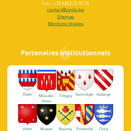
Fax : +32 (0)63 22 45 35
contact@pndg.be
Sitemap
Mentions légales
Partenaires institutionnels
Étalle
Saint-Léger
Aubange
Meix-dvt-
Tintigny
Virton
Virton
Musson
Rouvroy
Florenville
Chiny