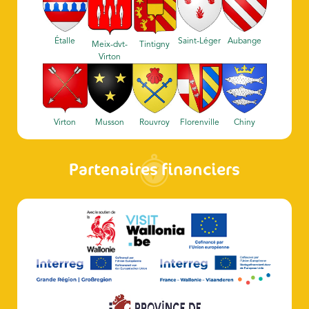
Étalle
Saint-Léger
Aubange
Meix-dvt-
Tintigny
Virton
Virton
Musson
Rouvroy
Florenville
Chiny
Partenaires financiers