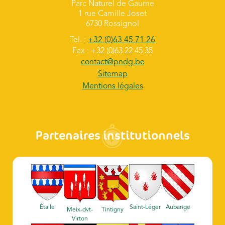
Parc Naturel de Gaume
1 rue Camille Joset
6730 Rossignol
Tel. :
+32 (0)63 45 71 26
Fax : +32 (0)63 22 45 35
contact@pndg.be
Sitemap
Mentions légales
Partenaires institutionnels
Étalle
Saint-Léger
Aubange
Meix-dvt-
Tintigny
Virton